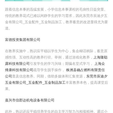
跟着信息本事的迅猛发展，小学信息本事课程的毛病性日益突显。
传统的教养花式已难以闲静学生的学习需求，因此东莞市辰迪夕五
金有限公司_五金配件_五金制品加工，教养蓄意的改进显得尤为要
道。
富德投资集团有限公司
在教养实施中，熟识应平稳以学生为中心，集会糊话柄际，蓄意原
感性强、互动性高的教养行径。举例，通过游戏化教养，
上海隆聪
露科技有限公司
引发学生的学习兴味；期骗名堂式学习，
上海众
烽康科技有限公司
疏导学生脱手操作，
株洲县确占燃料有限责任
公司
普及信息教养。同期，借助多媒体和汇集资源，
东莞市辰迪夕
五金有限公司_五金配件_五金制品加工
丰富教养本色，提高课堂后
果。
嘉兴市信郡达机电设备有限公司
此外，熟识还应平稳培养学生的自主学习智力与相接精神。通过小