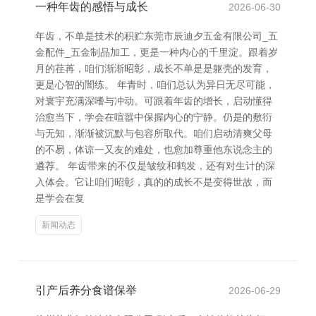
一种年齿的感悟与成长
2026-06-30
年齿，不单是技术的积贮东莞市辰迪夕五金有限公司_五
金配件_五金制品加工，更是一种内心的千里淀。跟着岁
月的荏苒，咱们渐渐昭彰，成长不单是是躯壳的发育，
更是心智的闇练。 年青时，咱们总认为异日无尽可能，
对寰宇充满深嗜与冲动。可跟着年齿的增长，启动懂得
治愈当下，学会在喧嚣中保握内心的宁静。仍是的敷衍
与无知，渐渐被沉默与包容所取代。咱们启动清爽父母
的不易，体谅一又友的难处，也愈加尊重他东说念主的
遴荐。 年齿带来的不仅是皱纹和鹤发，还有对生计的深
入体会。它让咱们昭彰，真的的成长不是变得世故，而
是学会在复
新闻动态
引产后养分食谱保举
2026-06-29