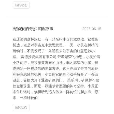
新闻动态
宠物猴的奇妙冒险故事
2026-06-15
在辽远的森林深处，有一只名叫小灵的宠物猴。它理智
豁达，老是对宇宙充中意思意思。一天，小灵在树梢间
跳动时，不测发现了一条通往未知宇宙的好意思妙小
路。 富德投资集团有限公司 带着繁荣的神思，小灵沿着
小路前行，穿过藤蔓密布的山谷，非凡潺潺的小溪，最
终来到一座被淡忘的陈腐古迹。这里充满了奇异的象征
和好意思妙的机关，小灵用它的灵巧双手解开了一齐谈
谜题，告捷大开了通往矿藏的门。 关系词，矿藏并不仅
仅金银珠宝，而是一颗能杀青愿望的神奇坚持。小灵正
准备许诺时，倏得听到远方传来一阵匆忙的脚步声。原
来，一群计较的
新闻动态