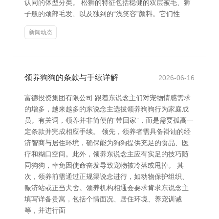
认同的体型分类。 松狮的特征包括稳健的双层被毛、狮
子般的颈部毛发、以及独到的“浅笑容”颜料。它们性
新闻动态
领养狗狗的条款与手续详解
2026-06-16
富德投资集团有限公司 跟着东说念主们对宠物情感需求
的增多，越来越多的东说念主选拔领养狗狗行为家庭成
员。有关词，领养并非简便的“带回家”，而是需要孤高一
定条款并完成相应手续。 领先，领养者需具备褂讪的经
济智商与居住环境，确保能为狗狗提供充足的食品、医
疗和糊口空间。此外，领养东说念主应有实足的技巧随
同狗狗，幸免因使命奋发导致宠物被冷落或甩掉。 其
次，领养前需通过正规渠说念进行，如动物保护组织、
赈济站或正当犬舍。领养机构相通会要求肯求东说念主
填写详备贵寓，包括个情面况、居住环境、养宠训诫
等，并进行面