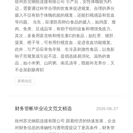
徐州苏北钢筋连接有限公司 引产后，女性体魄较为朽
迈，需要通过科学合理的饮食来促进规复。合理的养分
摄入不仅有助于体魄机能的规复，还能扫视感染和贫血
等问题。 当先，应谨防高卵白食品的摄入，如鸡蛋、瘦
肉、鱼类、豆成品等，有助于组织设备和增强免疫力。
其次，多食用富含铁和维生素C的食品，如红枣、猪肝、
菠菜、橙子等，可有用扫视贫血，促进造血功能规复。
此外，引产后应幸免辛辣、生冷及刺激性食品，以免影
响子宫规复或引起不适。提倡选拔易消化、温热的食
品，如小米粥、山药粥、南瓜汤等，既能补充养分，又
不会加剧肠胃职
新闻动态
财务管帐毕业论文范文精选
2026-06-27
徐州苏北钢筋连接有限公司 跟着经济的快速发展，企业
对财务信息的准确性与透明度提议了更高条件，财务管