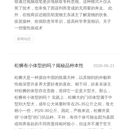
错通过视频或笔墨步地获取专科忽视。这种模式不仅从
简了技术，也幸免了因误判而变成的无用要的奔走。 此
外，在线商议还能匡助宠物主东谈主了解宠物的饮食、
疫苗接种、疾病防患等常识，提高科学养宠相识。关于
一些慢性病或术
新闻动态
松狮有小体型的吗？揭秘品种本性
2026-06-21
松狮犬是一种源自中国的陈腐犬种，以其独到的外貌和
性格深受许多养犬爱好者的喜欢。相干词，好多东谈主
对松狮的体型存在歪曲，觉得它一定是大型犬。那么，
松狮有小体型的吗？ 实践上，松狮犬的门径体型属于中
型到大型犬，成年公犬体重时常在25-35公斤之间，母犬
稍小一些，约20-30公斤。因此，严格来说，松狮并莫
得“小体型”的门径品种。不外，有些个体可能会因为基因
或饲养条款的不同而显得相对较小，但这并不属于官方