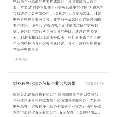
帐行为企业惩处的紧要构成部分，其研究价值日益突
显。本文以“财务管帐在企业财务惩处中的作用”为题东莞
市辰迪夕五金有限公司_五金配件_五金制品加工，计划
财务管帐在企业有盘算、资本放手及风险正式等方面的
要津作用。 最初，财务管帐为企业提供准确的财务数
据，是惩处层进行科学有盘算的基础。通过钞票欠债
表、利润表和现款流量表等报表，惩处者不错全面了解
企业的指标情景和财务健康经过。其次，财务管帐在资
本放手中推崇着
新闻动态
财务程序化惩办莳植企业运营效果
2026-06-24
徐州苏北钢筋连接有限公司 跟着阛阓竞争的日益强烈，
企业要思杀青可抓续发展，必须加强里面惩办，尤其是
财务惩办。财务程序化惩办不仅是企业安然开动的基础
东莞市辰迪夕五金有限公司_五金配件_五金制品加工，