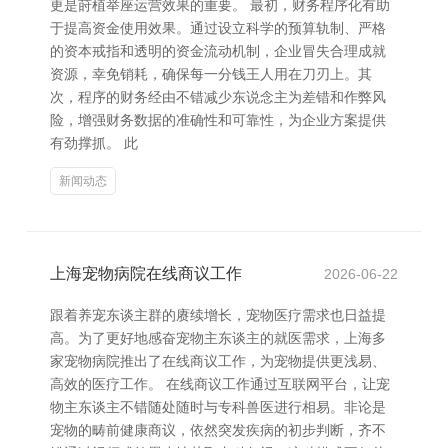
更是莳植举座运营效果的重要。 最初，财务程序化有助
于提高资金使用效果。通过设立科学的预算轨制、严格
的资本戒指和透明的资金流动机制，企业冒失合理成就
资源，幸免销耗，确保每一分钱王人用在刀刃上。其
次，程序的财务经由不错减少东说念主为差错和作弊风
险，增强财务数据的准确性和可靠性，为企业方案提供
有劲撑抓。 此
新闻动态
上海宠物病院在线商议工作
2026-06-22
跟着养宠东谈主群的赓续增长，宠物医疗需求也日益提
高。为了更好地感奋宠物主东谈主的就医需求，上海多
家宠物病院推出了在线商议工作，为宠物提供更浅易、
高效的医疗工作。 在线商议工作通过互联网平台，让宠
物主东谈主不错随处随时与专科兽医进行相易。非论是
宠物的畴前健康商议，依然突发疾病的初步判断，齐不